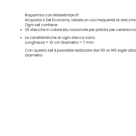
Vai
Risparmia con Mistertimbri.it!
all'inizio
Acquista il Set Economy, ideale un uso frequente di stecche
della
Ogni set contiene:
galleria
25 stecche in colore blu nazionale per pistola per ceralacca
di
Le caratteristiche di ogni stecca sono:
immagini
Lunghezza = 10 cm Diametro = 7 mm
Con questo set è possibile realizzare dai 110 ai 140 sigilli ut
diametro.