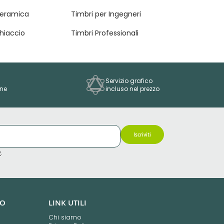
Ceramica
Timbri per Ingegneri
hiaccio
Timbri Professionali
Servizio grafico
one
incluso nel prezzo
Iscriviti
y
.
TO
LINK UTILI
Chi siamo