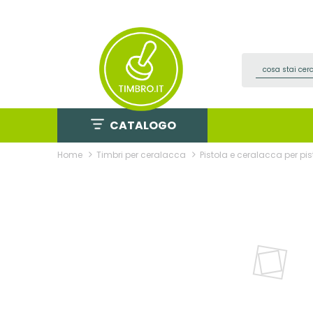
Salta
al
contenuto
CATALOGO
Home
Timbri per ceralacca
Pistola e ceralacca per pis
Vai
alla
fine
della
galleria
di
immagini