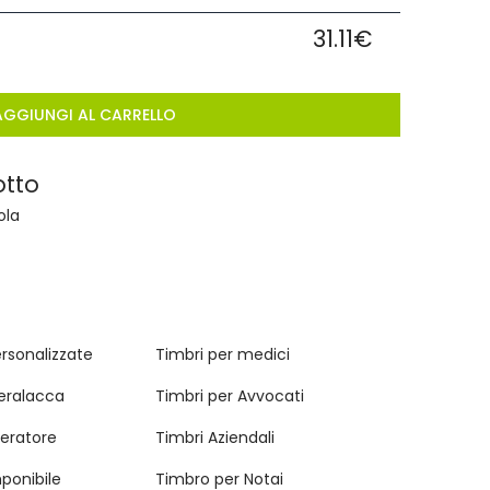
31.11€
AGGIUNGI AL CARRELLO
otto
ola
ersonalizzate
Timbri per medici
ceralacca
Timbri per Avvocati
eratore
Timbri Aziendali
ponibile
Timbro per Notai