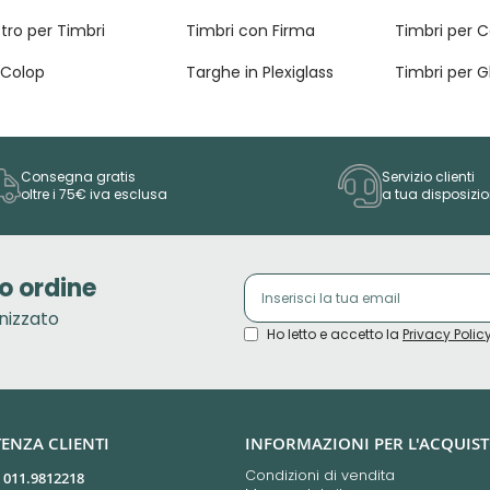
tro per Timbri
Timbri con Firma
Timbri per 
 Colop
Targhe in Plexiglass
Timbri per G
Consegna gratis
Servizio clienti
oltre i 75€ iva esclusa
a tua disposizi
o ordine
onizzato
Ho letto e accetto la
Privacy Polic
TENZA CLIENTI
INFORMAZIONI PER L'ACQUIS
Condizioni di vendita
9 011.9812218