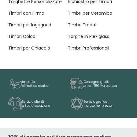
Targhette Personalizzate
Inchiostro per Timbri
Timbri con Firma
Timbri per Ceramica
Timbri per Ingegneri
Timbri Trodat
Timbri Colop
Targhe in Plexiglass
Timbri per Ghiaccio
Timbri Professionali
Impatto
Consegna gratis
climatico neutro
oltre i 75€ iva esclusa
Servizio clienti
Servizio grafico
a tua disposizione
incluso nel prezzo