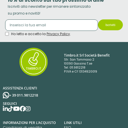
10% di sconto sul tuo prossimo ordine
Iscriviti alla newsletter per rimanere sintonizzato
su promo e novità!
Iscriviti
Ho letto e accetto la
Privacy Policy
.
Timbro.it Srl Società Benefit
Str. San Tommaso 2
10090 Gassino T.se
Tel: 011.9812218
P.IVA e Cf 13134920019
ASSISTENZA CLIENTI
+ 39 011.9812218
SEGUICI
INFORMAZIONI PER L'ACQUISTO
LINK UTILI
Condizioni di vendita
FAQ