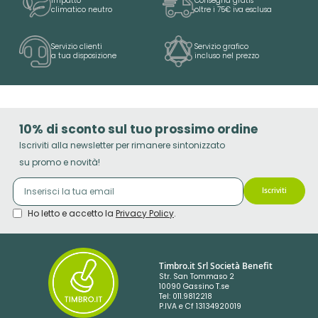
Impatto
Consegna gratis
climatico neutro
oltre i 75€ iva esclusa
Servizio clienti
Servizio grafico
a tua disposizione
incluso nel prezzo
10% di sconto sul tuo prossimo ordine
Iscriviti alla newsletter per rimanere sintonizzato
su promo e novità!
Iscriviti
Ho letto e accetto la
Privacy Policy
.
Timbro.it Srl Società Benefit
Str. San Tommaso 2
10090 Gassino T.se
Tel: 011.9812218
P.IVA e Cf 13134920019