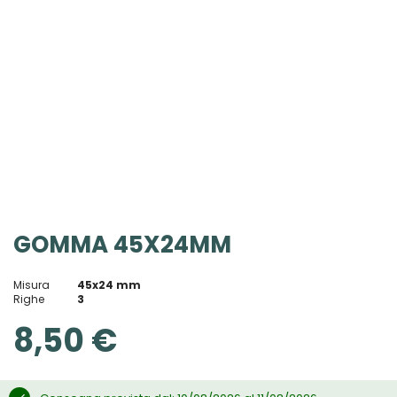
Vai
GOMMA 45X24MM
all'inizio
della
galleria
Misura
45x24 mm
di
Righe
3
immagini
8,50 €