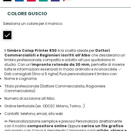
COLORE GUSCIO
Seleziona un colore per il manico.
Il
timbro Colop Printer R30
è la scelta ideale per
Dottori
Commercialisti e Ragionieri iscritti all’Albo
che desiderano un
timbro professionale, compatto e adatto all’uso quotidiano in
studio. Con un’
impronta rotonda da 30 mm
, permette di inserire
tutte le informazioni essenziali in modo ordinato e riconoscibile. ✅
Dati consigliati (fino a 5 righe) Puoi personalizzare il timbro con:
Nome e cognome
Titolo professionale (Dottore Commercialista, Ragioniere
Commercialista)
Numero di iscrizione all’Albo
Ordine territoriale (es. ODCEC Milano, Torino...)
Contatti: telefono, email, sito web
✏️ Personalizzazione semplice e precisa Personalizza direttamente
con il nostro
compositore online
Oppure
carica un file grafico
già pronto con il layout desiderato L’impronta sarà
nitida, chiara e