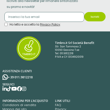
Iscriviti alla newsletter per rimanere sintonizzato
su promo e novità!
Iscriviti
Ho letto e accetto la
Privacy Policy
.
Timbro.it Srl Società Benefit
Str. San Tommaso 2
10090 Gassino T.se
Tel: 011.9812218
P.IVA e Cf 13134920019
ASSISTENZA CLIENTI
+ 39 011.9812218
SEGUICI
INFORMAZIONI PER L'ACQUISTO
LINK UTILI
Condizioni di vendita
FAQ
Mappa del sito
Privacy