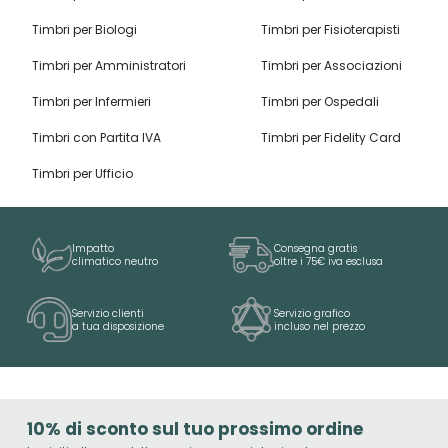
Timbri per Biologi
Timbri per Fisioterapisti
Timbri per Amministratori
Timbri per Associazioni
Timbri per Infermieri
Timbri per Ospedali
Timbri con Partita IVA
Timbri per Fidelity Card
Timbri per Ufficio
Impatto
Consegna gratis
climatico neutro
oltre i 75€ iva esclusa
Servizio clienti
Servizio grafico
a tua disposizione
incluso nel prezzo
10% di sconto sul tuo prossimo ordine