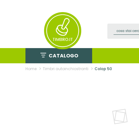
Salta
al
contenuto
CATALOGO
Home
Timbri autoinchiostranti
Colop 50
Vai
alla
fine
della
galleria
di
immagini