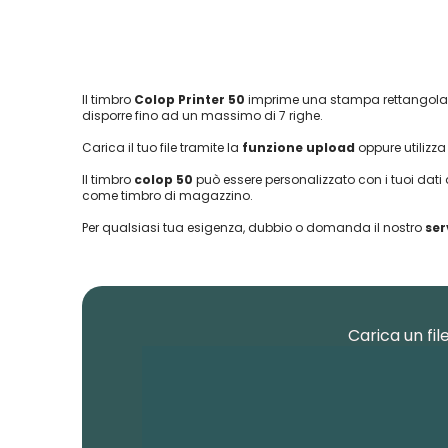
Vai
Il timbro
Colop Printer 50
imprime una stampa rettangolar
all'inizio
disporre fino ad un massimo di 7 righe.
della
galleria
Carica il tuo file tramite la
funzione upload
oppure utilizza 
di
immagini
Il timbro
colop 50
può essere personalizzato con i tuoi dati
come timbro di magazzino.
Per qualsiasi tua esigenza, dubbio o domanda il nostro
ser
Carica un fil