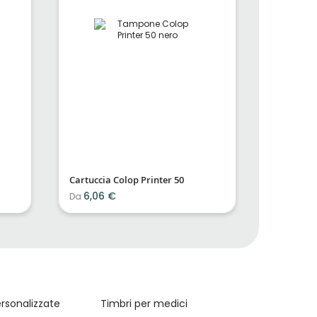
Cartuccia Colop Printer 50
Gomma 7
6,06 €
13,50 €
Da
ersonalizzate
Timbri per medici