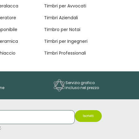
ceralacca
Timbri per Avvocati
eratore
Timbri Aziendali
ponibile
Timbro per Notai
Ceramica
Timbri per Ingegneri
hiaccio
Timbri Professionali
Servizio grafico
one
incluso nel prezzo
Iscriviti
y
.