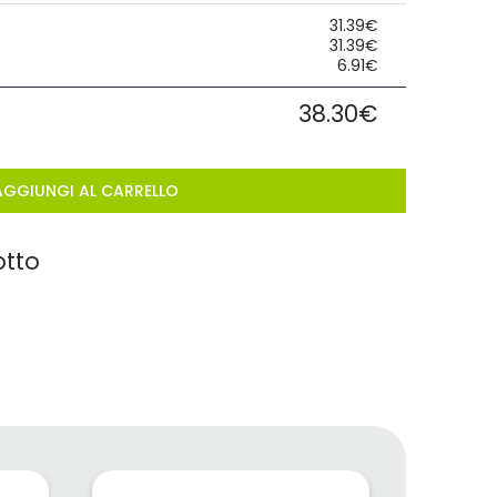
31.39€
31.39€
6.91€
38.30€
AGGIUNGI AL CARRELLO
otto