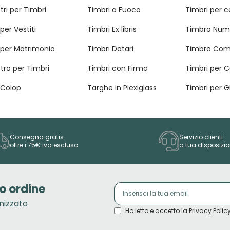
tri per Timbri
Timbri a Fuoco
Timbri per 
per Vestiti
Timbri Ex libris
Timbro Num
 per Matrimonio
Timbri Datari
Timbro Com
tro per Timbri
Timbri con Firma
Timbri per 
 Colop
Targhe in Plexiglass
Timbri per G
Consegna gratis
Servizio clienti
oltre i 75€ iva esclusa
a tua disposizi
o ordine
onizzato
Ho letto e accetto la
Privacy Polic